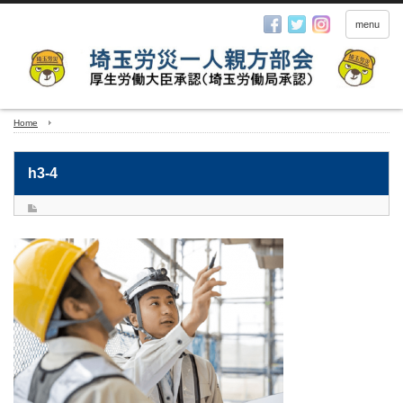
menu
Home
h3-4