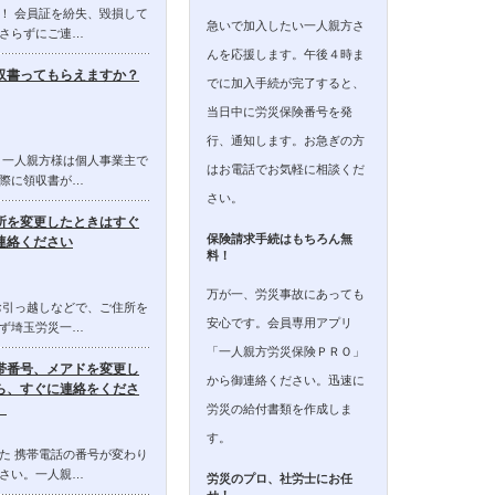
！ 会員証を紛失、毀損して
急いで加入したい一人親方さ
さらずにご連…
んを応援します。午後４時ま
収書ってもらえますか？
でに加入手続が完了すると、
当日中に労災保険番号を発
行、通知します。お急ぎの方
 一人親方様は個人事業主で
はお電話でお気軽に相談くだ
際に領収書が…
さい。
所を変更したときはすぐ
保険請求手続はもちろん無
連絡ください
料！
万が一、労災事故にあっても
お引っ越しなどで、ご住所を
安心です。会員専用アプリ
ず埼玉労災一…
「一人親方労災保険ＰＲＯ」
帯番号、メアドを変更し
から御連絡ください。迅速に
ら、すぐに連絡をくださ
。
労災の給付書類を作成しま
す。
た 携帯電話の番号が変わり
さい。一人親…
労災のプロ、社労士にお任
せ！