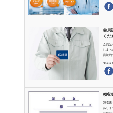
会員
くだ
会員証
しまっ
員規約
Share th
領収
領収書
ありま