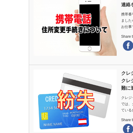
連絡
携帯番
ました
お仕事
Share th
クレ
クレ
難に
クレジ
では、
ている
Share th