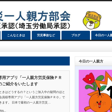
こんなときは
労災事故など
ブログ
今日の一人
今日の一人親方
専用アプリ「一人親方労災保険ＰＲ
のご紹介をいたします
ときはどうするの？というご加入中の疑問のほと
会員様専用アプリ「一人親方労災保険ＰＲＯ」で
きます。 日本で最初の一人親方労災…
is...