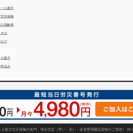
災一人親方
方労災保険
国人高齢者
ときは
故など
一人親方
お申込み
埼玉労災
一人親方労災保険の名門 埼玉労災《早い・安い・会員専用建設国保のご用意》
All 