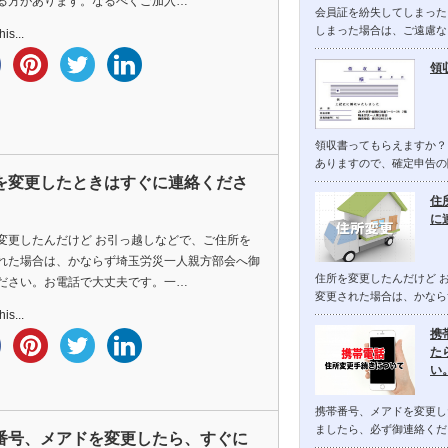
る方があります。なるべくご加入…
会員証を紛失してしまった
しまった場合は、ご遠慮な
is...
領
領収書ってもらえますか？
ありますので、確定申告の
を変更したときはすぐに連絡くださ
住
に
変更したんだけど お引っ越しなどで、ご住所を
れた場合は、かならず埼玉労災一人親方部会へ御
住所を変更したんだけど 
ださい。お電話で大丈夫です。一…
変更された場合は、かなら
is...
携
た
い
携帯番号、メアドを変更し
ましたら、必ず御連絡くだ
番号、メアドを変更したら、すぐに