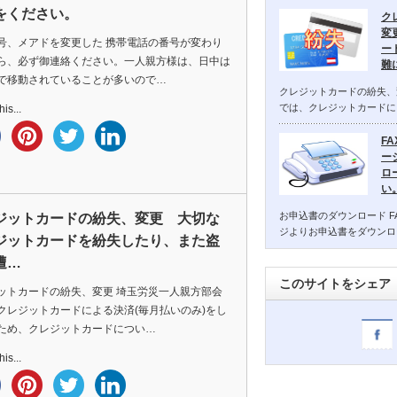
をください。
ク
変
号、メアドを変更した 携帯電話の番号が変わり
ー
ら、必ず御連絡ください。一人親方様は、日中は
難
で移動されていることが多いので…
クレジットカードの紛失、
では、クレジットカードに
is...
F
ー
ロ
い
お申込書のダウンロード F
ジットカードの紛失、変更 大切な
ジよりお申込書をダウンロ
ジットカードを紛失したり、また盗
遭…
このサイトをシェア
ットカードの紛失、変更 埼玉労災一人親方部会
クレジットカードによる決済(毎月払いのみ)をし
ため、クレジットカードについ…
is...