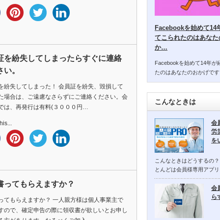
Facebookを始めて
てこられたのはあなた
か…
証を紛失してしまったらすぐに連絡
Facebookを始めて14
さい。
たのはあなたのおかげです
を紛失してしまった！ 会員証を紛失、毀損して
た場合は、ご遠慮なさらずにご連絡ください。会
こんなときは
では、再発行は有料(３０００円…
会
is...
労
を
こんなときはどうするの？
とんどは会員様専用アプリ
書ってもらえますか？
会
ら
ってもらえますか？ 一人親方様は個人事業主で
すので、確定申告の際に領収書が欲しいとお申し