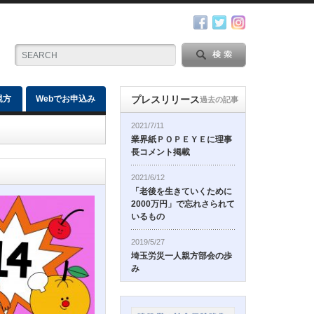
親方
Webでお申込み
プレスリリース
過去の記事
2021/7/11
業界紙ＰＯＰＥＹＥに理事
長コメント掲載
2021/6/12
「老後を生きていくために
2000万円」で忘れさられて
いるもの
2019/5/27
埼玉労災一人親方部会の歩
み