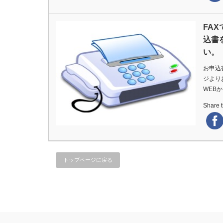
FA
込書
い。
お申込
ジより
WEB
Share th
トップページに戻る