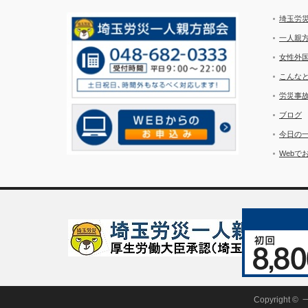
埼玉労
一人親
女性外
こんな
労災事
ブログ
今日の
Webで
Copyright ©