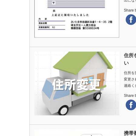
出にな
Share th
住所
い
住所を
変更さ
連絡く
Share th
携帯