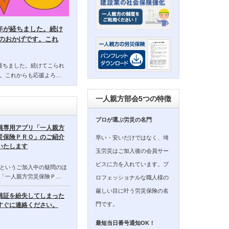
14年が経ちました。続け
のおかげです。これ
年が経ちました。続けてこられ
。これからも応援よろ…
一人親方部会5つの特徴
プロが選ぶ労災の名門
員専用アプリ「一人親方
災保険ＰＲＯ」のご紹介
早い・安いだけではなく、埼
いたします
玉労災はご加入後の会員サー
ビスに力を入れています。プ
というご加入中の疑問のほ
「一人親方労災保険Ｐ…
ロフェッショナルな職人様の
厳しい目に叶う労災保険の名
員証を紛失してしまった
門です。
すぐに連絡ください。
最短当日番号通知OK！