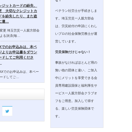
レジットカードの紛失、
ベテラン社労士が手続きしま
更 大切なクレジットカ
ドを紛失したり、また盗
す。埼玉労災一人親方部会
に遭…
は、労災給付の申請にくわし
変更 埼玉労災一人親方部会
いプロの社会保険労務士が運
よる決済(毎…
営しています。
AXでのお申込みは、本ペ
ジよりお申込書をダウン
労災保険だけじゃない！
ードしてご利用くださ
事故がなければほとんど用の
。
無い他の団体と違い、ご加入
AXでのお申込みは、本ペー
ードしてご…
中にメリットを享受できる会
員専用建設国保と福利厚生サ
ービス一人親方部会クラブオ
フをご用意。加入して得す
る、楽しい労災保険団体で
す。