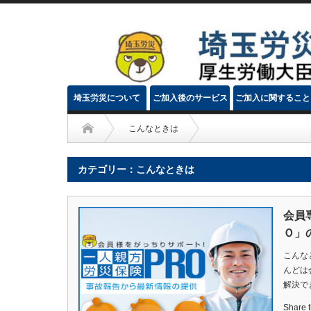
埼玉労災について
ご加入後のサービス
ご加入に関すること
こんなときは
カテゴリー：こんなときは
会員
Ｏ」
こんな
んどは
解決で
Share th