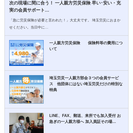
次の現場に間に合う！ 一人親方労災保険 早い･安い・充
実の会員サポート…
「急に労災保険が必要と言われた！」大丈夫です。 埼玉労災におまか
せください。当日中に…
一人親方労災保険 保険料等の費用につ
いて
埼玉労災一人親方部会３つの会員サービ
ス 他団体にはない埼玉労災だけの特別な
特典
LINE、FAX、郵送、来所でも加入受付 お
急ぎの一人親方様へ 加入員証その場…