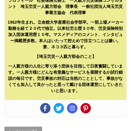
プロフィール 社会保険労務士 一人親方労災保険コンサルタ
ント 埼玉労災一人親方部会 理事長 一般社団法人埼玉労災
事業主協会 代表理事
1962年生まれ。立命館大学産業社会学部卒。一部上場メーカー
勤務を経て２０代で独立。以来社労士歴３０年、労災保険特別
加入団体運用歴１０年。マスメディアのコメント、インタビュ
ー掲載歴多数。本人はいたって控えめで目立つことは嫌い。
妻、ネコ３匹と暮らす。
【埼玉労災一人親方部会のこと】
一人親方様の人生に寄り添う団体を目指して日夜奮闘していま
す。一人親方様にどんな有意義なサービスを展開するか試行錯
誤の毎日です。労災事故の対応は当然のこととして、事故がな
くても加入して良かったと思って戴ける団体運営にしていきた
いと思います。