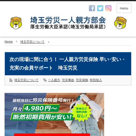
menu
Home
埼玉労災について
次の現場に間に合う！ 一人親方労災保険 早い･安い・
充実の会員サポート 埼玉労災
埼玉労災について
一人親方
,
労災事故
,
労災保険
,
特別加入