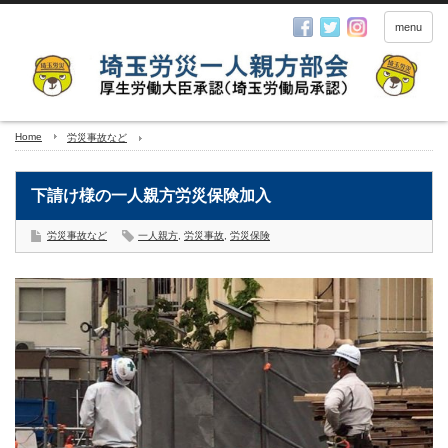
menu
Home
労災事故など
下請け様の一人親方労災保険加入
労災事故など
一人親方
,
労災事故
,
労災保険