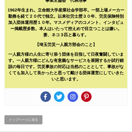
事業主協会 代表理事
1962年生まれ。立命館大学産業社会学部卒。一部上場メーカー
勤務を経て２０代で独立。以来社労士歴３０年、労災保険特別
加入団体運用歴１０年。マスメディアのコメント、インタビュ
ー掲載歴多数。本人はいたって控えめで目立つことは嫌い。
妻、ネコ３匹と暮らす。
【埼玉労災一人親方部会のこと】
一人親方様の人生に寄り添う団体を目指して日夜奮闘していま
す。一人親方様にどんな有意義なサービスを展開するか試行錯
誤の毎日です。労災事故の対応は当然のこととして、事故がな
くても加入して良かったと思って戴ける団体運営にしていきた
いと思います。
トップページに戻る