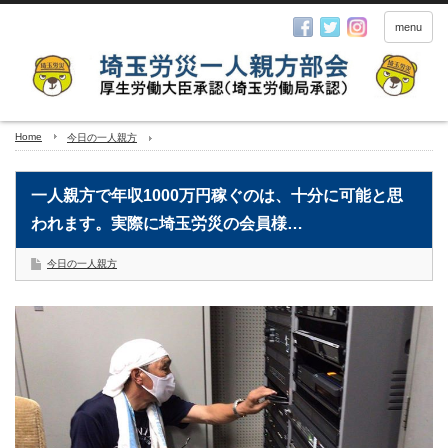
menu
Home
今日の一人親方
一人親方で年収1000万円稼ぐのは、十分に可能と思
われます。実際に埼玉労災の会員様…
今日の一人親方