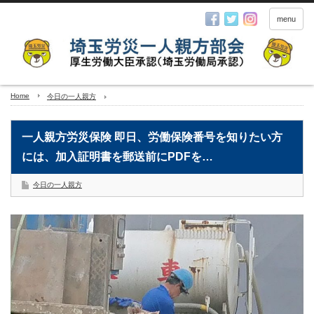
menu
Home
今日の一人親方
一人親方労災保険 即日、労働保険番号を知りたい方
には、加入証明書を郵送前にPDFを…
今日の一人親方