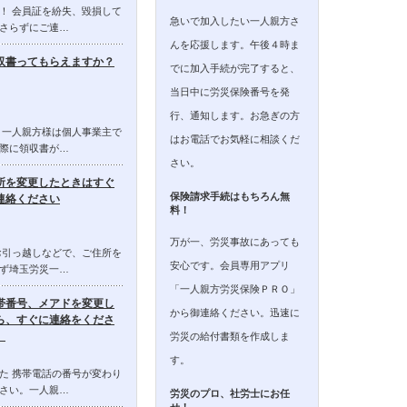
！ 会員証を紛失、毀損して
急いで加入したい一人親方さ
さらずにご連…
んを応援します。午後４時ま
収書ってもらえますか？
でに加入手続が完了すると、
当日中に労災保険番号を発
行、通知します。お急ぎの方
 一人親方様は個人事業主で
はお電話でお気軽に相談くだ
際に領収書が…
さい。
所を変更したときはすぐ
保険請求手続はもちろん無
連絡ください
料！
万が一、労災事故にあっても
お引っ越しなどで、ご住所を
安心です。会員専用アプリ
ず埼玉労災一…
「一人親方労災保険ＰＲＯ」
帯番号、メアドを変更し
から御連絡ください。迅速に
ら、すぐに連絡をくださ
。
労災の給付書類を作成しま
す。
た 携帯電話の番号が変わり
さい。一人親…
労災のプロ、社労士にお任
せ！