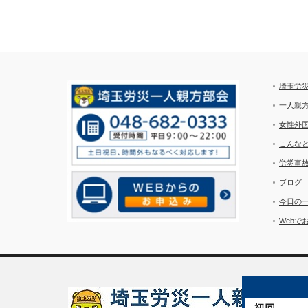
埼玉労
一人親
女性外
こんな
労災事
ブログ
今日の
Webで