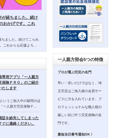
14年が経ちました。続け
のおかげです。これ
年が経ちました。続けてこられ
。これからも応援よろ…
一人親方部会5つの特徴
プロが選ぶ労災の名門
員専用アプリ「一人親方
災保険ＰＲＯ」のご紹介
早い・安いだけではなく、埼
いたします
玉労災はご加入後の会員サー
ビスに力を入れています。プ
というご加入中の疑問のほ
「一人親方労災保険Ｐ…
ロフェッショナルな職人様の
厳しい目に叶う労災保険の名
員証を紛失してしまった
門です。
すぐに連絡ください。
最短当日番号通知OK！