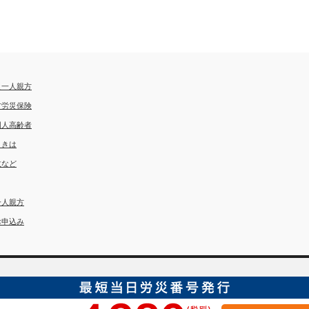
災一人親方
方労災保険
国人高齢者
ときは
故など
一人親方
お申込み
埼玉労災