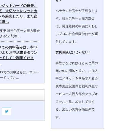
レジットカードの紛失、
ベテラン社労士が手続きしま
更 大切なクレジットカ
ドを紛失したり、また盗
す。埼玉労災一人親方部会
に遭…
は、労災給付の申請にくわし
変更 埼玉労災一人親方部会
いプロの社会保険労務士が運
よる決済(毎…
営しています。
AXでのお申込みは、本ペ
ジよりお申込書をダウン
労災保険だけじゃない！
ードしてご利用くださ
事故がなければほとんど用の
。
無い他の団体と違い、ご加入
AXでのお申込みは、本ペー
ードしてご…
中にメリットを享受できる会
員専用建設国保と福利厚生サ
ービス一人親方部会クラブオ
フをご用意。加入して得す
る、楽しい労災保険団体で
す。