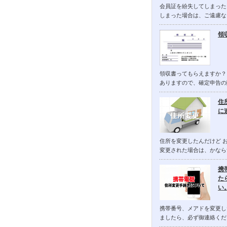
会員証を紛失してしまった
しまった場合は、ご遠慮な
領
領収書ってもらえますか？
ありますので、確定申告の
住
に
住所を変更したんだけど 
変更された場合は、かなら
携
た
い
携帯番号、メアドを変更し
ましたら、必ず御連絡くだ