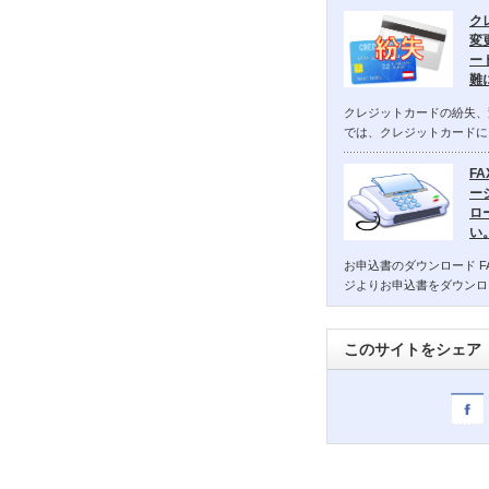
ク
変
ー
難
クレジットカードの紛失、
では、クレジットカードに
F
ー
ロ
い
お申込書のダウンロード F
ジよりお申込書をダウンロ
このサイトをシェア