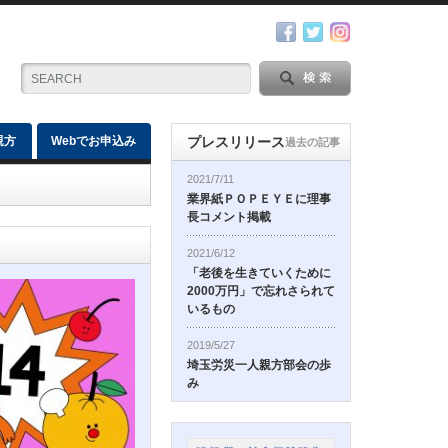
親方
Webでお申込み
プレスリリース
過去の記事
2021/7/11
業界紙ＰＯＰＥＹＥに理事
長コメント掲載
2021/6/12
「老後を生きていくために
2000万円」で忘れさられて
いるもの
2019/5/27
埼玉労災一人親方部会の歩
み