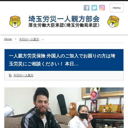
menu
Home
今日の一人親方
一人親方労災保険 外国人のご加入でお困りの方は埼
玉労災にご相談ください！ 本日…
今日の一人親方