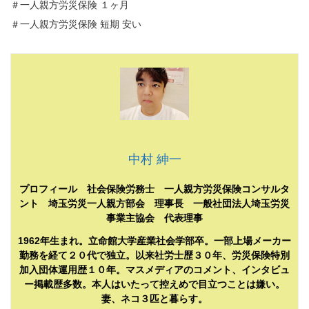
＃一人親方労災保険 １ヶ月
＃一人親方労災保険 短期 安い
中村 紳一
プロフィール 社会保険労務士 一人親方労災保険コンサルタ
ント 埼玉労災一人親方部会 理事長 一般社団法人埼玉労災
事業主協会 代表理事
1962年生まれ。立命館大学産業社会学部卒。一部上場メーカー
勤務を経て２０代で独立。以来社労士歴３０年、労災保険特別
加入団体運用歴１０年。マスメディアのコメント、インタビュ
ー掲載歴多数。本人はいたって控えめで目立つことは嫌い。
妻、ネコ３匹と暮らす。