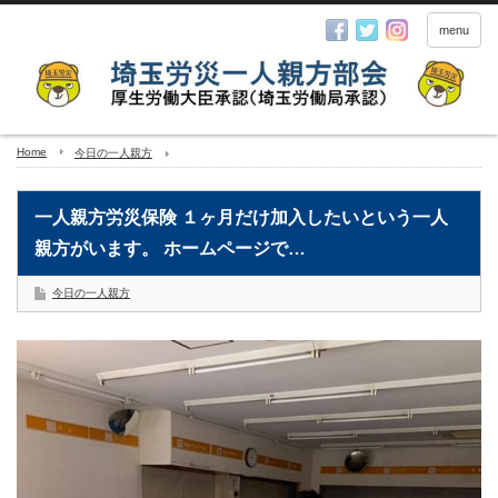
menu
Home
今日の一人親方
一人親方労災保険 １ヶ月だけ加入したいという一人
親方がいます。 ホームページで…
今日の一人親方