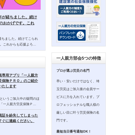
14年が経ちました。続け
のおかげです。これ
年が経ちました。続けてこられ
。これからも応援よろ…
一人親方部会5つの特徴
プロが選ぶ労災の名門
員専用アプリ「一人親方
災保険ＰＲＯ」のご紹介
早い・安いだけではなく、埼
いたします
玉労災はご加入後の会員サー
ビスに力を入れています。プ
というご加入中の疑問のほ
「一人親方労災保険Ｐ…
ロフェッショナルな職人様の
厳しい目に叶う労災保険の名
員証を紛失してしまった
門です。
すぐに連絡ください。
最短当日番号通知OK！