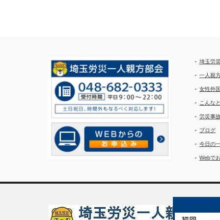
埼玉労
一人親
女性外
こんな
労災事
ブログ
今日の
Webで