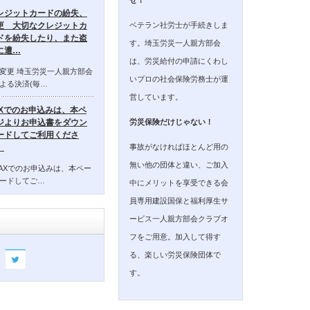
レジットカードの紛失、
ベテラン社労士が手続きしま
更 大切なクレジットカ
ドを紛失したり、また盗
す。埼玉労災一人親方部会
に遭…
は、労災給付の申請にくわし
変更 埼玉労災一人親方部会
いプロの社会保険労務士が運
よる決済(毎…
営しています。
AXでのお申込みは、本ペ
ジよりお申込書をダウン
労災保険だけじゃない！
ードしてご利用くださ
事故がなければほとんど用の
。
無い他の団体と違い、ご加入
AXでのお申込みは、本ペー
ードしてご…
中にメリットを享受できる会
員専用建設国保と福利厚生サ
ービス一人親方部会クラブオ
フをご用意。加入して得す
る、楽しい労災保険団体で
す。