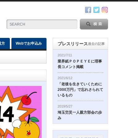
親方
Webでお申込み
プレスリリース
過去の記事
2021/7/11
業界紙ＰＯＰＥＹＥに理事
長コメント掲載
2021/6/12
「老後を生きていくために
2000万円」で忘れさられて
いるもの
2019/5/27
埼玉労災一人親方部会の歩
み