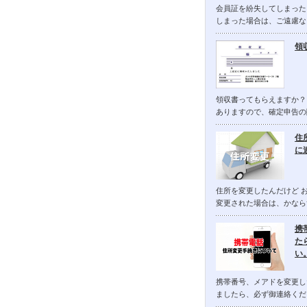
会員証を紛失してしまった
しまった場合は、ご遠慮な
領
領収書ってもらえますか？
ありますので、確定申告の
住
に
住所を変更したんだけど 
変更された場合は、かなら
携
た
い
携帯番号、メアドを変更し
ましたら、必ず御連絡くだ