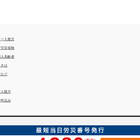
災一人親方
方労災保険
国人高齢者
ときは
故など
一人親方
お申込み
埼玉労災