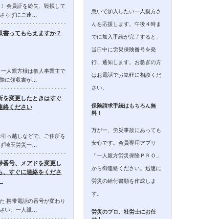
！ 会員証を紛失、毀損して
急いで加入したい一人親方さ
さらずにご連…
んを応援します。午後４時ま
収書ってもらえますか？
でに加入手続が完了すると、
当日中に労災保険番号を発
行、通知します。お急ぎの方
 一人親方様は個人事業主で
はお電話でお気軽に相談くだ
際に領収書が…
さい。
所を変更したときはすぐ
保険請求手続はもちろん無
連絡ください
料！
万が一、労災事故にあっても
お引っ越しなどで、ご住所を
安心です。会員専用アプリ
ず埼玉労災一…
「一人親方労災保険ＰＲＯ」
帯番号、メアドを変更し
から御連絡ください。迅速に
ら、すぐに連絡をくださ
。
労災の給付書類を作成しま
す。
た 携帯電話の番号が変わり
さい。一人親…
労災のプロ、社労士にお任
せ！