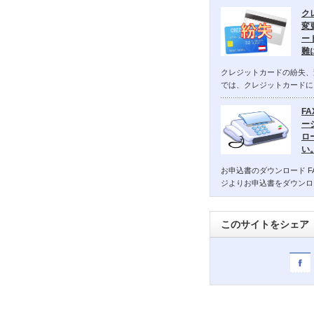
ク
変
ー
難
クレジットカードの紛失、
では、クレジットカードに
F
ー
ロ
い
お申込書のダウンロード F
ジよりお申込書をダウンロ
このサイトをシェア