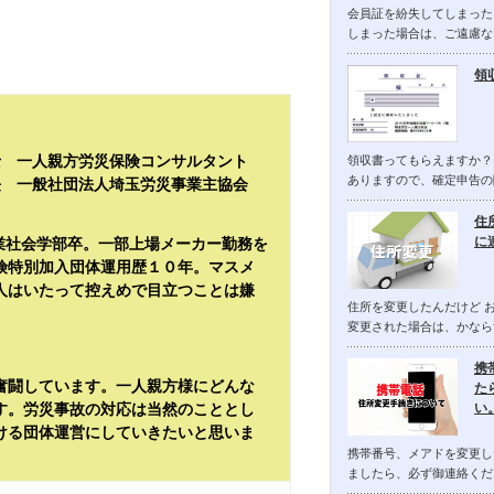
会員証を紛失してしまった
しまった場合は、ご遠慮な
領
士 一人親方労災保険コンサルタント
領収書ってもらえますか？
ありますので、確定申告の
長 一般社団法人埼玉労災事業主協会
住
に
産業社会学部卒。一部上場メーカー勤務を
険特別加入団体運用歴１０年。マスメ
人はいたって控えめで目立つことは嫌
住所を変更したんだけど 
変更された場合は、かなら
携
奮闘しています。一人親方様にどんな
た
す。労災事故の対応は当然のこととし
い
ける団体運営にしていきたいと思いま
携帯番号、メアドを変更し
ましたら、必ず御連絡くだ