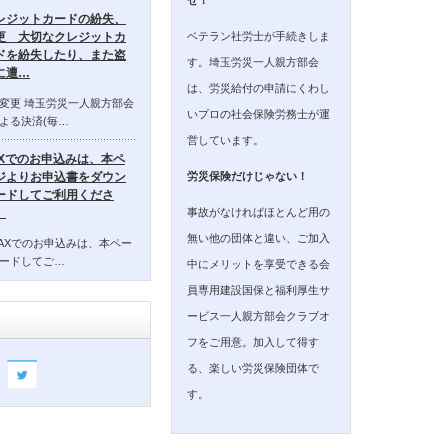
レジットカードの紛失、
ベテラン社労士が手続きしま
更 大切なクレジットカ
ドを紛失したり、また盗
す。埼玉労災一人親方部会
に遭…
は、労災給付の申請にくわし
変更 埼玉労災一人親方部会
いプロの社会保険労務士が運
よる決済(毎…
営しています。
AXでのお申込みは、本ペ
ジよりお申込書をダウン
労災保険だけじゃない！
ードしてご利用くださ
事故がなければほとんど用の
。
無い他の団体と違い、ご加入
AXでのお申込みは、本ペー
ードしてご…
中にメリットを享受できる会
員専用建設国保と福利厚生サ
ービス一人親方部会クラブオ
フをご用意。加入して得す
る、楽しい労災保険団体で
す。