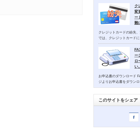
ク
変
ー
難
クレジットカードの紛失、
では、クレジットカードに
F
ー
ロ
い
お申込書のダウンロード F
ジよりお申込書をダウンロ
このサイトをシェア