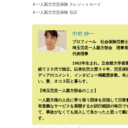
＃一人親方労災保険 クレジットカード
＃一人親方労災保険 当日
中村 紳一
プロフィール 社会保険労務
埼玉労災一人親方部会 理事
代表理事
1962年生まれ。立命館大学
経て２０代で独立。以来社労士歴３０年、労災保
ディアのコメント、インタビュー掲載歴多数。本
い。妻、ネコ３匹と暮らす。
【埼玉労災一人親方部会のこと】
一人親方様の人生に寄り添う団体を目指して日夜
有意義なサービスを展開するか試行錯誤の毎日で
て、事故がなくても加入して良かったと思って戴
す。