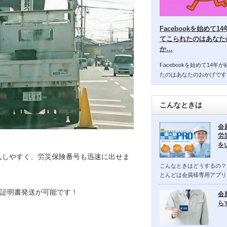
Facebookを始めて
てこられたのはあなた
か…
Facebookを始めて14
たのはあなたのおかげです
こんなときは
会
労
を
入しやすく、労災保険番号も迅速に出せま
こんなときはどうするの？
とんどは会員様専用アプリ
証明書発送が可能です！
会
ら