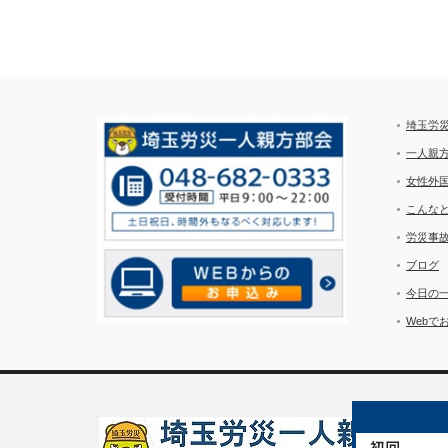
埼玉労
一人親
女性外
こんな
労災事
ブログ
今日の
Webで