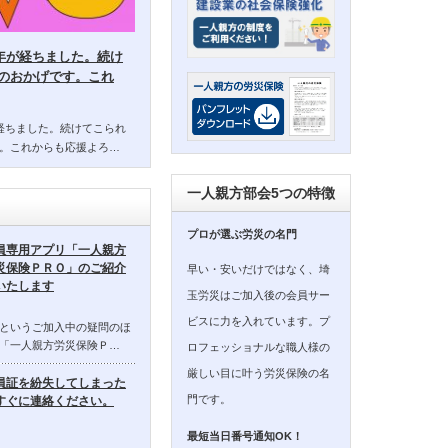
14年が経ちました。続け
のおかげです。これ
年が経ちました。続けてこられ
。これからも応援よろ…
一人親方部会5つの特徴
プロが選ぶ労災の名門
員専用アプリ「一人親方
災保険ＰＲＯ」のご紹介
早い・安いだけではなく、埼
いたします
玉労災はご加入後の会員サー
ビスに力を入れています。プ
というご加入中の疑問のほ
「一人親方労災保険Ｐ…
ロフェッショナルな職人様の
厳しい目に叶う労災保険の名
員証を紛失してしまった
門です。
すぐに連絡ください。
最短当日番号通知OK！