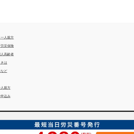
災一人親方
方労災保険
国人高齢者
ときは
故など
一人親方
お申込み
埼玉労災