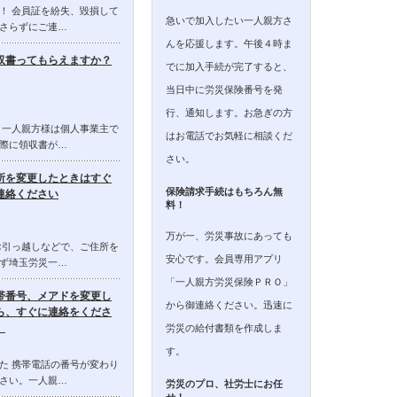
！ 会員証を紛失、毀損して
急いで加入したい一人親方さ
さらずにご連…
んを応援します。午後４時ま
収書ってもらえますか？
でに加入手続が完了すると、
当日中に労災保険番号を発
行、通知します。お急ぎの方
 一人親方様は個人事業主で
はお電話でお気軽に相談くだ
際に領収書が…
さい。
所を変更したときはすぐ
保険請求手続はもちろん無
連絡ください
料！
万が一、労災事故にあっても
お引っ越しなどで、ご住所を
安心です。会員専用アプリ
ず埼玉労災一…
「一人親方労災保険ＰＲＯ」
帯番号、メアドを変更し
から御連絡ください。迅速に
ら、すぐに連絡をくださ
。
労災の給付書類を作成しま
す。
た 携帯電話の番号が変わり
さい。一人親…
労災のプロ、社労士にお任
せ！