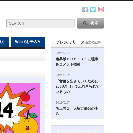
親方
Webでお申込み
プレスリリース
過去の記事
2021/7/11
業界紙ＰＯＰＥＹＥに理事
長コメント掲載
2021/6/12
「老後を生きていくために
2000万円」で忘れさられて
いるもの
2019/5/27
埼玉労災一人親方部会の歩
み