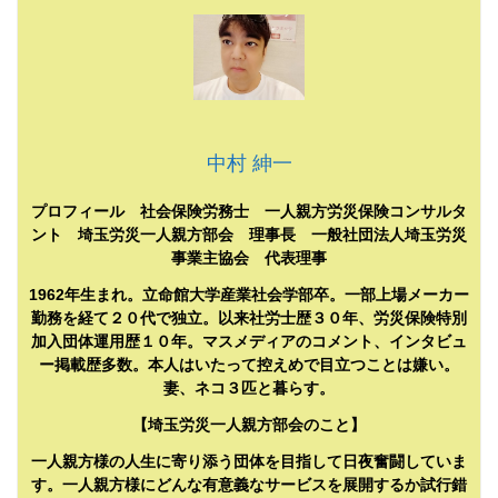
中村 紳一
プロフィール 社会保険労務士 一人親方労災保険コンサルタ
ント 埼玉労災一人親方部会 理事長 一般社団法人埼玉労災
事業主協会 代表理事
1962年生まれ。立命館大学産業社会学部卒。一部上場メーカー
勤務を経て２０代で独立。以来社労士歴３０年、労災保険特別
加入団体運用歴１０年。マスメディアのコメント、インタビュ
ー掲載歴多数。本人はいたって控えめで目立つことは嫌い。
妻、ネコ３匹と暮らす。
【埼玉労災一人親方部会のこと】
一人親方様の人生に寄り添う団体を目指して日夜奮闘していま
す。一人親方様にどんな有意義なサービスを展開するか試行錯