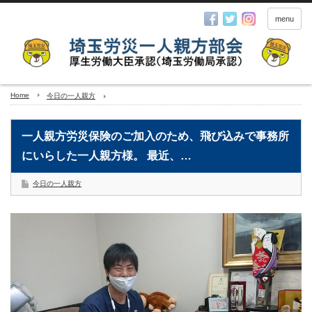
menu
Home
今日の一人親方
一人親方労災保険のご加入のため、飛び込みで事務所
にいらした一人親方様。 最近、…
今日の一人親方