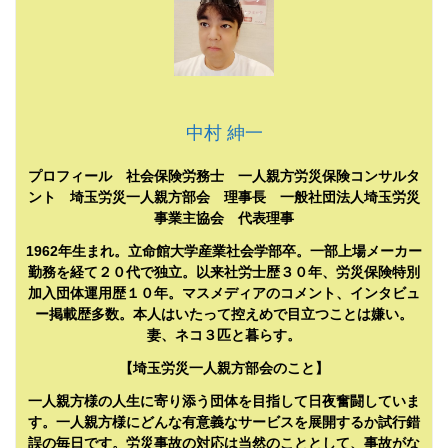
中村 紳一
プロフィール 社会保険労務士 一人親方労災保険コンサルタ
ント 埼玉労災一人親方部会 理事長 一般社団法人埼玉労災
事業主協会 代表理事
1962年生まれ。立命館大学産業社会学部卒。一部上場メーカー
勤務を経て２０代で独立。以来社労士歴３０年、労災保険特別
加入団体運用歴１０年。マスメディアのコメント、インタビュ
ー掲載歴多数。本人はいたって控えめで目立つことは嫌い。
妻、ネコ３匹と暮らす。
【埼玉労災一人親方部会のこと】
一人親方様の人生に寄り添う団体を目指して日夜奮闘していま
す。一人親方様にどんな有意義なサービスを展開するか試行錯
誤の毎日です。労災事故の対応は当然のこととして、事故がな