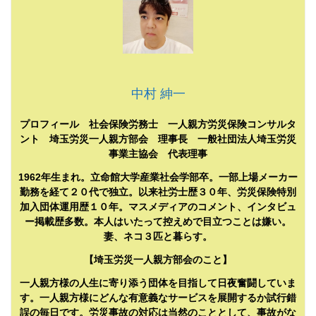
中村 紳一
プロフィール 社会保険労務士 一人親方労災保険コンサルタ
ント 埼玉労災一人親方部会 理事長 一般社団法人埼玉労災
事業主協会 代表理事
1962年生まれ。立命館大学産業社会学部卒。一部上場メーカー
勤務を経て２０代で独立。以来社労士歴３０年、労災保険特別
加入団体運用歴１０年。マスメディアのコメント、インタビュ
ー掲載歴多数。本人はいたって控えめで目立つことは嫌い。
妻、ネコ３匹と暮らす。
【埼玉労災一人親方部会のこと】
一人親方様の人生に寄り添う団体を目指して日夜奮闘していま
す。一人親方様にどんな有意義なサービスを展開するか試行錯
誤の毎日です。労災事故の対応は当然のこととして、事故がな