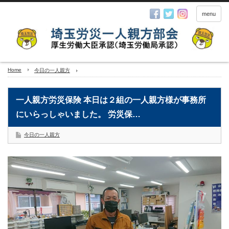
menu
Home
今日の一人親方
一人親方労災保険 本日は２組の一人親方様が事務所
にいらっしゃいました。 労災保…
今日の一人親方