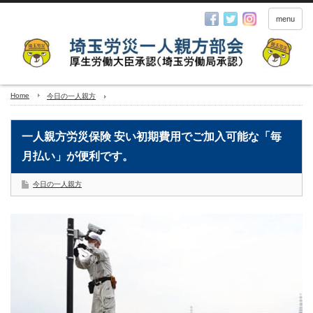
menu
Home
今日の一人親方
一人親方労災保険 安い初期費用でご加入可能な「毎
月払い」が便利です。
今日の一人親方