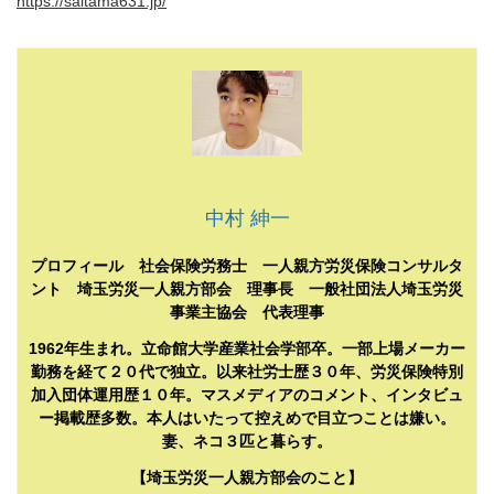
https://saitama631.jp/
中村 紳一
プロフィール 社会保険労務士 一人親方労災保険コンサルタ
ント 埼玉労災一人親方部会 理事長 一般社団法人埼玉労災
事業主協会 代表理事
1962年生まれ。立命館大学産業社会学部卒。一部上場メーカー
勤務を経て２０代で独立。以来社労士歴３０年、労災保険特別
加入団体運用歴１０年。マスメディアのコメント、インタビュ
ー掲載歴多数。本人はいたって控えめで目立つことは嫌い。
妻、ネコ３匹と暮らす。
【埼玉労災一人親方部会のこと】