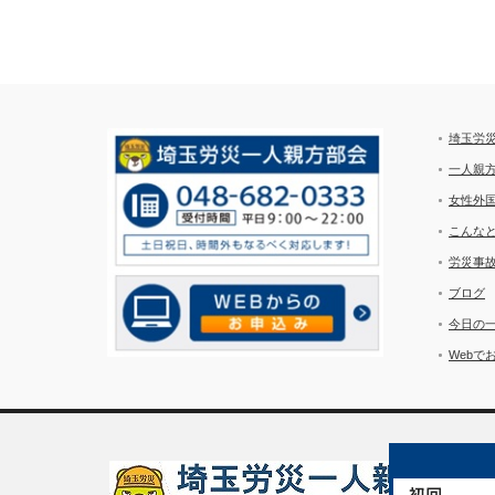
埼玉労
一人親
女性外
こんな
労災事
ブログ
今日の
Webで