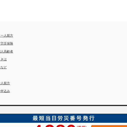
災一人親方
方労災保険
国人高齢者
ときは
故など
一人親方
お申込み
埼玉労災