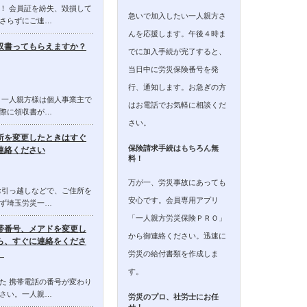
！ 会員証を紛失、毀損して
急いで加入したい一人親方さ
さらずにご連…
んを応援します。午後４時ま
収書ってもらえますか？
でに加入手続が完了すると、
当日中に労災保険番号を発
行、通知します。お急ぎの方
 一人親方様は個人事業主で
はお電話でお気軽に相談くだ
際に領収書が…
さい。
所を変更したときはすぐ
保険請求手続はもちろん無
連絡ください
料！
万が一、労災事故にあっても
お引っ越しなどで、ご住所を
安心です。会員専用アプリ
ず埼玉労災一…
「一人親方労災保険ＰＲＯ」
帯番号、メアドを変更し
から御連絡ください。迅速に
ら、すぐに連絡をくださ
。
労災の給付書類を作成しま
す。
た 携帯電話の番号が変わり
さい。一人親…
労災のプロ、社労士にお任
せ！