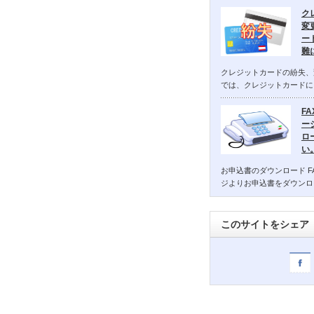
ク
変
ー
難
クレジットカードの紛失、
では、クレジットカードに
F
ー
ロ
い
お申込書のダウンロード F
ジよりお申込書をダウンロ
このサイトをシェア