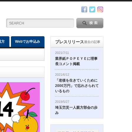
親方
Webでお申込み
プレスリリース
過去の記事
2021/7/11
業界紙ＰＯＰＥＹＥに理事
長コメント掲載
2021/6/12
「老後を生きていくために
2000万円」で忘れさられて
いるもの
2019/5/27
埼玉労災一人親方部会の歩
み