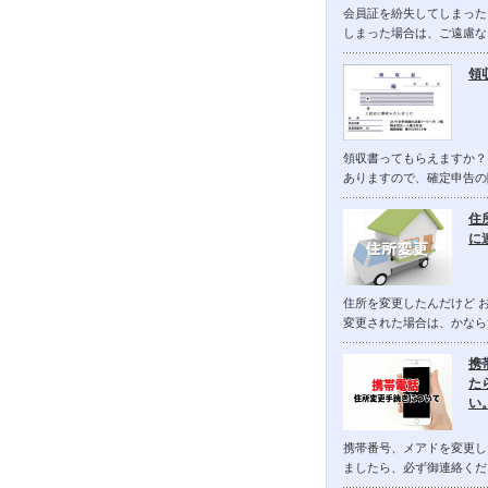
会員証を紛失してしまった
しまった場合は、ご遠慮な
領
領収書ってもらえますか？
ありますので、確定申告の
住
に
住所を変更したんだけど 
変更された場合は、かなら
携
た
い
携帯番号、メアドを変更し
ましたら、必ず御連絡くだ