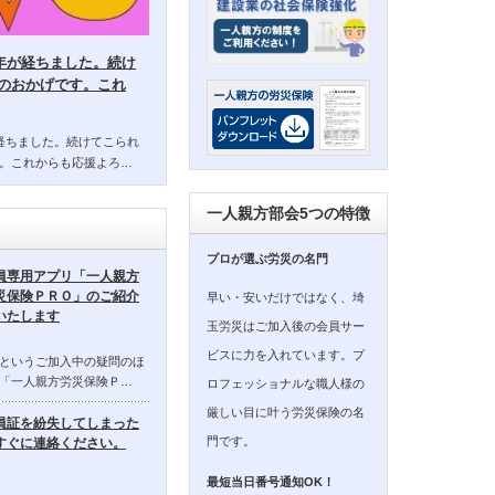
14年が経ちました。続け
のおかげです。これ
年が経ちました。続けてこられ
。これからも応援よろ…
一人親方部会5つの特徴
プロが選ぶ労災の名門
員専用アプリ「一人親方
災保険ＰＲＯ」のご紹介
早い・安いだけではなく、埼
いたします
玉労災はご加入後の会員サー
ビスに力を入れています。プ
というご加入中の疑問のほ
「一人親方労災保険Ｐ…
ロフェッショナルな職人様の
厳しい目に叶う労災保険の名
員証を紛失してしまった
門です。
すぐに連絡ください。
最短当日番号通知OK！