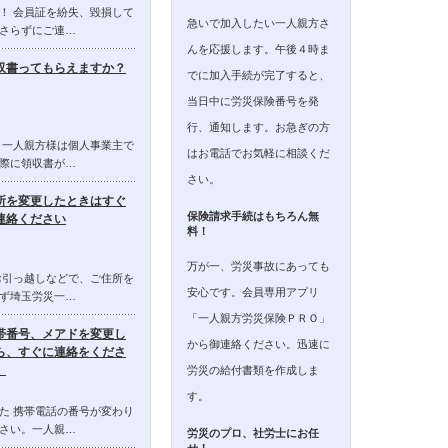
！ 会員証を紛失、毀損して
急いで加入したい一人親方さ
さらずにご連…
んを応援します。午後４時ま
収書ってもらえますか？
でに加入手続が完了すると、
当日中に労災保険番号を発
行、通知します。お急ぎの方
 一人親方様は個人事業主で
はお電話でお気軽に相談くだ
際に領収書が…
さい。
所を変更したときはすぐ
保険請求手続はもちろん無
連絡ください
料！
万が一、労災事故にあっても
お引っ越しなどで、ご住所を
安心です。会員専用アプリ
ず埼玉労災一…
「一人親方労災保険ＰＲＯ」
帯番号、メアドを変更し
から御連絡ください。迅速に
ら、すぐに連絡をくださ
。
労災の給付書類を作成しま
す。
た 携帯電話の番号が変わり
さい。一人親…
労災のプロ、社労士にお任
せ！