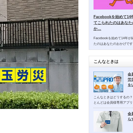
Facebookを始めて
てこられたのはあなた
か…
Facebookを始めて14
たのはあなたのおかげです
こんなときは
会
労
を
こんなときはどうするの？
とんどは会員様専用アプリ
会
ら