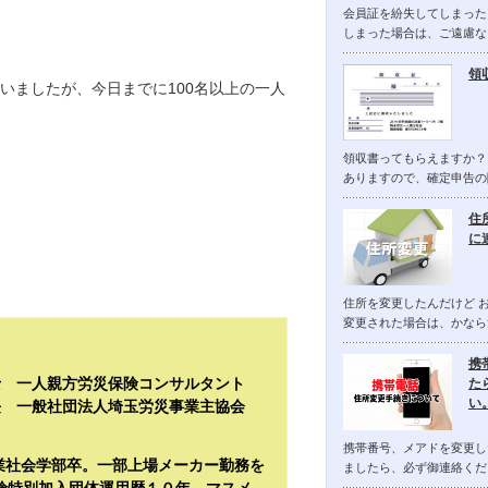
会員証を紛失してしまった
しまった場合は、ご遠慮な
領
いましたが、今日までに100名以上の一人
領収書ってもらえますか？
ありますので、確定申告の
住
に
住所を変更したんだけど 
変更された場合は、かなら
携
士 一人親方労災保険コンサルタント
た
い
長 一般社団法人埼玉労災事業主協会
携帯番号、メアドを変更し
産業社会学部卒。一部上場メーカー勤務を
ましたら、必ず御連絡くだ