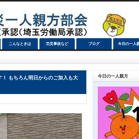
こんなときは
労災事故など
ブログ
今日の一人
今日の一人親方
す！ もちろん明日からのご加入も大