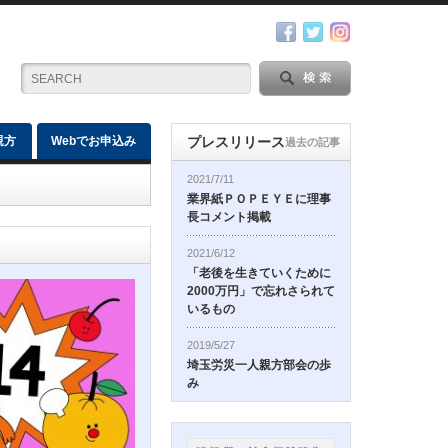
親方
Webでお申込み
プレスリリース
過去の記事
2021/7/11
業界紙ＰＯＰＥＹＥに理事
長コメント掲載
2021/6/12
「老後を生きていくために
2000万円」で忘れさられて
いるもの
2019/5/27
埼玉労災一人親方部会の歩
み