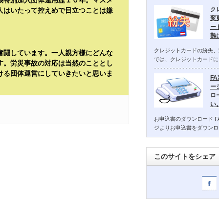
険特別加入団体運用歴１０年。マスメ
ク
人はいたって控えめで目立つことは嫌
変
ー
難
クレジットカードの紛失、
奮闘しています。一人親方様にどんな
では、クレジットカードに
す。労災事故の対応は当然のこととし
ける団体運営にしていきたいと思いま
F
ー
ロ
い
お申込書のダウンロード F
ジよりお申込書をダウンロ
このサイトをシェア