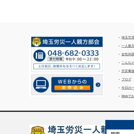
埼玉労
一人親
女性外
こんな
労災事
ブログ
今日の
Webで