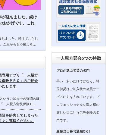
14年が経ちました。続け
のおかげです。これ
年が経ちました。続けてこられ
。これからも応援よろ…
一人親方部会5つの特徴
プロが選ぶ労災の名門
員専用アプリ「一人親方
災保険ＰＲＯ」のご紹介
早い・安いだけではなく、埼
いたします
玉労災はご加入後の会員サー
ビスに力を入れています。プ
というご加入中の疑問のほ
「一人親方労災保険Ｐ…
ロフェッショナルな職人様の
厳しい目に叶う労災保険の名
員証を紛失してしまった
門です。
すぐに連絡ください。
最短当日番号通知OK！