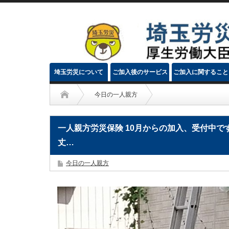
埼玉労災について
ご加入後のサービス
ご加入に関すること
今日の一人親方
一人親方労災保険 10月からの加入、受付中で
丈…
今日の一人親方