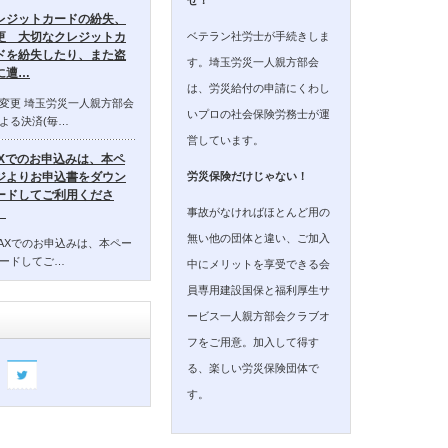
レジットカードの紛失、
ベテラン社労士が手続きしま
更 大切なクレジットカ
ドを紛失したり、また盗
す。埼玉労災一人親方部会
に遭…
は、労災給付の申請にくわし
変更 埼玉労災一人親方部会
いプロの社会保険労務士が運
よる決済(毎…
営しています。
AXでのお申込みは、本ペ
ジよりお申込書をダウン
労災保険だけじゃない！
ードしてご利用くださ
事故がなければほとんど用の
。
無い他の団体と違い、ご加入
AXでのお申込みは、本ペー
ードしてご…
中にメリットを享受できる会
員専用建設国保と福利厚生サ
ービス一人親方部会クラブオ
フをご用意。加入して得す
る、楽しい労災保険団体で
す。