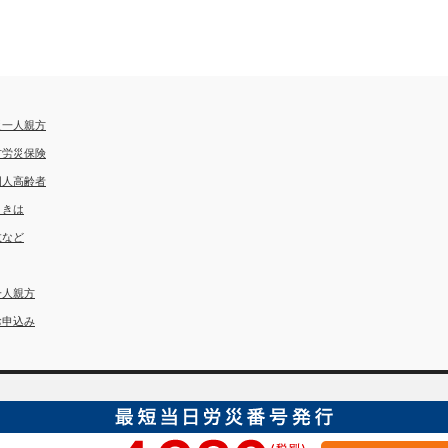
災一人親方
方労災保険
国人高齢者
ときは
故など
一人親方
お申込み
埼玉労災