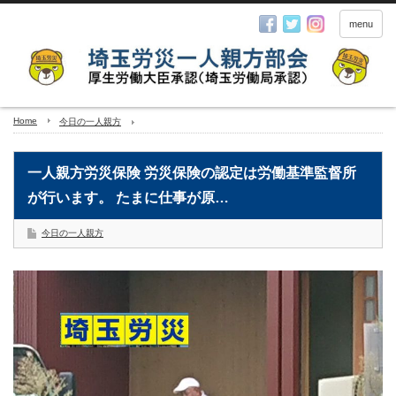
menu
Home
今日の一人親方
一人親方労災保険 労災保険の認定は労働基準監督所
が行います。 たまに仕事が原…
今日の一人親方