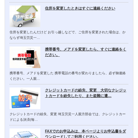
住所を変更したときはすぐに連絡ください
住所を変更したんだけど お引っ越しなどで、ご住所を変更された場合は、か
ならず埼玉労災一…
携帯番号、メアドを変更したら、すぐに連絡をく
ださい。
携帯番号、メアドを変更した 携帯電話の番号が変わりましたら、必ず御連絡
ください。一人親…
クレジットカードの紛失、変更 大切なクレジッ
トカードを紛失したり、また盗難に遭…
クレジットカードの紛失、変更 埼玉労災一人親方部会では、クレジットカー
ドによる決済(毎…
FAXでのお申込みは、本ページよりお申込書をダ
ウンロードしてご利用ください。