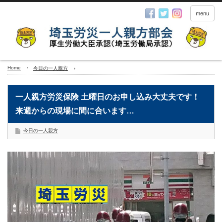
menu
Home
今日の一人親方
一人親方労災保険 土曜日のお申し込み大丈夫です！
来週からの現場に間に合います…
今日の一人親方