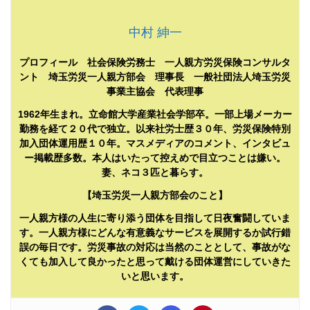
中村 紳一
プロフィール 社会保険労務士 一人親方労災保険コンサルタ
ント 埼玉労災一人親方部会 理事長 一般社団法人埼玉労災
事業主協会 代表理事
1962年生まれ。立命館大学産業社会学部卒。一部上場メーカー
勤務を経て２０代で独立。以来社労士歴３０年、労災保険特別
加入団体運用歴１０年。マスメディアのコメント、インタビュ
ー掲載歴多数。本人はいたって控えめで目立つことは嫌い。
妻、ネコ３匹と暮らす。
【埼玉労災一人親方部会のこと】
一人親方様の人生に寄り添う団体を目指して日夜奮闘していま
す。一人親方様にどんな有意義なサービスを展開するか試行錯
誤の毎日です。労災事故の対応は当然のこととして、事故がな
くても加入して良かったと思って戴ける団体運営にしていきた
いと思います。