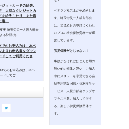
レジットカードの紛失、
ベテラン社労士が手続きしま
更 大切なクレジットカ
ドを紛失したり、また盗
す。埼玉労災一人親方部会
に遭…
は、労災給付の申請にくわし
変更 埼玉労災一人親方部会
いプロの社会保険労務士が運
よる決済(毎…
営しています。
AXでのお申込みは、本ペ
ジよりお申込書をダウン
労災保険だけじゃない！
ードしてご利用くださ
事故がなければほとんど用の
。
無い他の団体と違い、ご加入
AXでのお申込みは、本ペー
ードしてご…
中にメリットを享受できる会
員専用建設国保と福利厚生サ
ービス一人親方部会クラブオ
フをご用意。加入して得す
る、楽しい労災保険団体で
す。