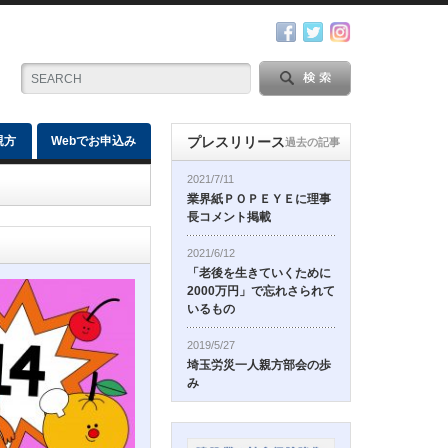
親方
Webでお申込み
プレスリリース
過去の記事
2021/7/11
業界紙ＰＯＰＥＹＥに理事
長コメント掲載
2021/6/12
「老後を生きていくために
2000万円」で忘れさられて
いるもの
2019/5/27
埼玉労災一人親方部会の歩
み