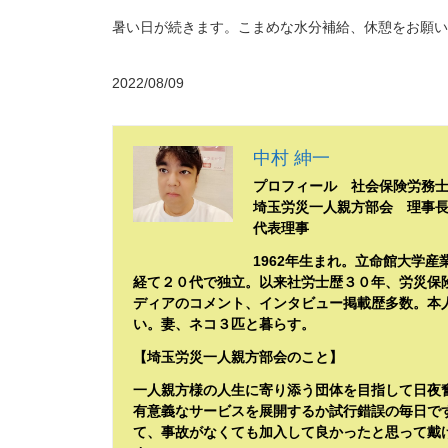
暑い日が続きます。こまめな水分補給、休憩をお願い
2022/08/09
中村 紳一
プロフィール 社会保険労務
埼玉労災一人親方部会 理事
代表理事
1962年生まれ。立命館大学
経て２０代で独立。以来社労士歴３０年、労災保
ディアのコメント、インタビュー掲載歴多数。本
い。妻、ネコ３匹と暮らす。
【埼玉労災一人親方部会のこと】
一人親方様の人生に寄り添う団体を目指して日夜
有意義なサービスを展開するか試行錯誤の毎日で
て、事故がなくても加入して良かったと思って戴