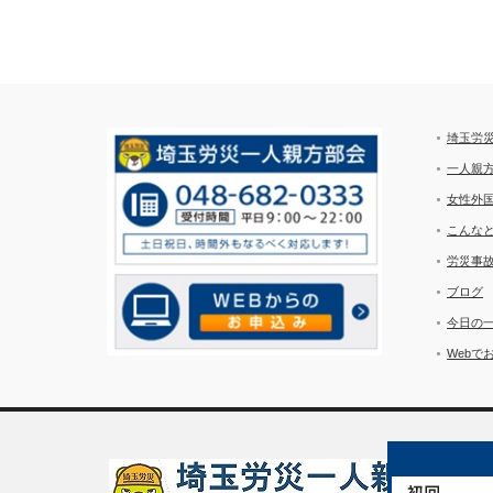
埼玉労
一人親
女性外
こんな
労災事
ブログ
今日の
Webで