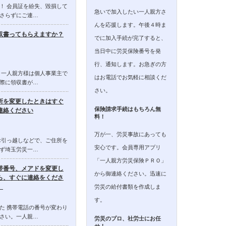
！ 会員証を紛失、毀損して
急いで加入したい一人親方さ
さらずにご連…
んを応援します。午後４時ま
収書ってもらえますか？
でに加入手続が完了すると、
当日中に労災保険番号を発
行、通知します。お急ぎの方
 一人親方様は個人事業主で
はお電話でお気軽に相談くだ
際に領収書が…
さい。
所を変更したときはすぐ
保険請求手続はもちろん無
連絡ください
料！
万が一、労災事故にあっても
お引っ越しなどで、ご住所を
安心です。会員専用アプリ
ず埼玉労災一…
「一人親方労災保険ＰＲＯ」
帯番号、メアドを変更し
から御連絡ください。迅速に
ら、すぐに連絡をくださ
。
労災の給付書類を作成しま
す。
た 携帯電話の番号が変わり
さい。一人親…
労災のプロ、社労士にお任
せ！