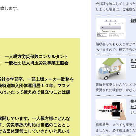
会員証を紛失してしまった
致します。
しまった場合は、ご遠慮な
領
領収書ってもらえますか？
ありますので、確定申告の
士 一人親方労災保険コンサルタント
住
長 一般社団法人埼玉労災事業主協会
に
産業社会学部卒。一部上場メーカー勤務を
住所を変更したんだけど 
険特別加入団体運用歴１０年。マスメ
変更された場合は、かなら
人はいたって控えめで目立つことは嫌
携
た
い
奮闘しています。一人親方様にどんな
す。労災事故の対応は当然のこととし
携帯番号、メアドを変更し
ましたら、必ず御連絡くだ
ける団体運営にしていきたいと思いま