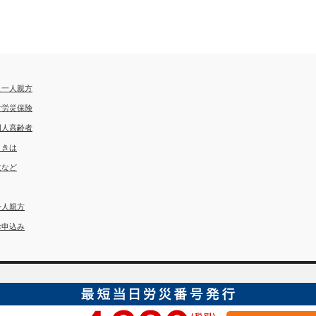
災一人親方
方労災保険
国人高齢者
ときは
故など
一人親方
お申込み
埼玉労災