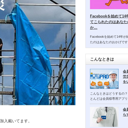
Facebookを始めて
てこられたのはあなた
か…
Facebookを始めて14
たのはあなたのおかげです
こんなときは
会
労
を
こんなときはどうするの？
とんどは会員様専用アプリ
会
ら
加入戴いてます。