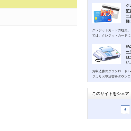
ク
変
ー
難
クレジットカードの紛失、
では、クレジットカードに
F
ー
ロ
い
お申込書のダウンロード F
ジよりお申込書をダウンロ
このサイトをシェア