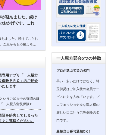
14年が経ちました。続け
のおかげです。これ
年が経ちました。続けてこられ
。これからも応援よろ…
一人親方部会5つの特徴
プロが選ぶ労災の名門
員専用アプリ「一人親方
災保険ＰＲＯ」のご紹介
早い・安いだけではなく、埼
いたします
玉労災はご加入後の会員サー
ビスに力を入れています。プ
というご加入中の疑問のほ
「一人親方労災保険Ｐ…
ロフェッショナルな職人様の
厳しい目に叶う労災保険の名
員証を紛失してしまった
門です。
すぐに連絡ください。
最短当日番号通知OK！