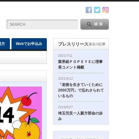
親方
Webでお申込み
プレスリリース
過去の記事
2021/7/11
業界紙ＰＯＰＥＹＥに理事
長コメント掲載
2021/6/12
「老後を生きていくために
2000万円」で忘れさられて
いるもの
2019/5/27
埼玉労災一人親方部会の歩
み