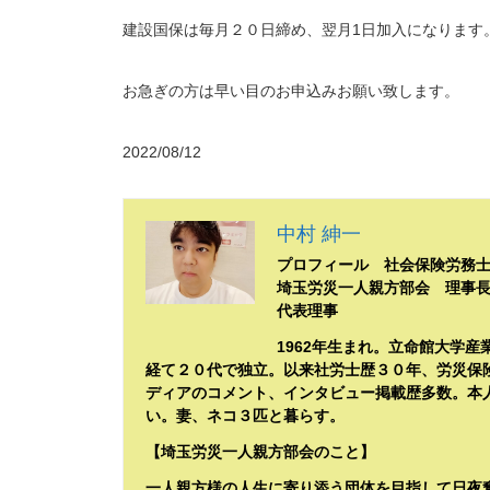
建設国保は毎月２０日締め、翌月1日加入になります
お急ぎの方は早い目のお申込みお願い致します。
2022/08/12
中村 紳一
プロフィール 社会保険労務
埼玉労災一人親方部会 理事
代表理事
1962年生まれ。立命館大学
経て２０代で独立。以来社労士歴３０年、労災保
ディアのコメント、インタビュー掲載歴多数。本
い。妻、ネコ３匹と暮らす。
【埼玉労災一人親方部会のこと】
一人親方様の人生に寄り添う団体を目指して日夜