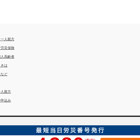
災一人親方
方労災保険
国人高齢者
ときは
故など
一人親方
お申込み
埼玉労災