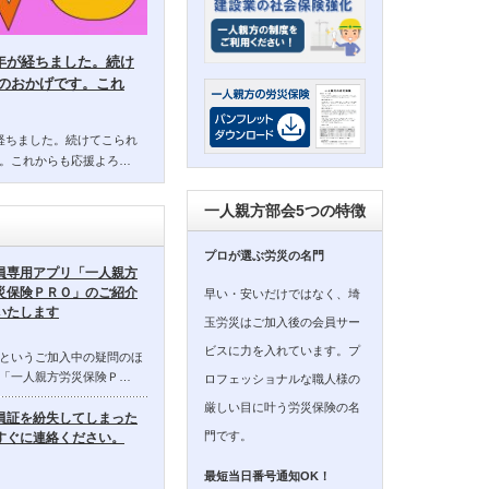
14年が経ちました。続け
のおかげです。これ
年が経ちました。続けてこられ
。これからも応援よろ…
一人親方部会5つの特徴
プロが選ぶ労災の名門
員専用アプリ「一人親方
災保険ＰＲＯ」のご紹介
早い・安いだけではなく、埼
いたします
玉労災はご加入後の会員サー
ビスに力を入れています。プ
というご加入中の疑問のほ
「一人親方労災保険Ｐ…
ロフェッショナルな職人様の
厳しい目に叶う労災保険の名
員証を紛失してしまった
門です。
すぐに連絡ください。
最短当日番号通知OK！