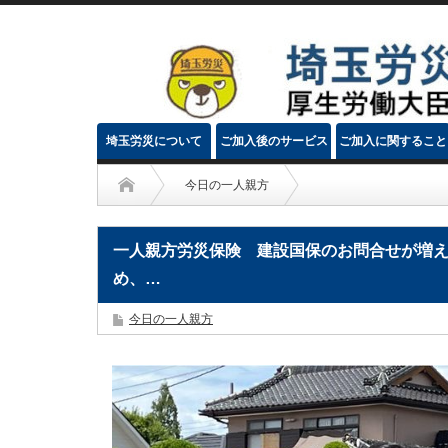
埼玉労災について
ご加入後のサービス
ご加入に関すること
今日の一人親方
一人親方労災保険 建設国保のお問合せが増え
め、…
今日の一人親方