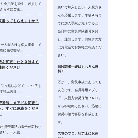
！ 会員証を紛失、毀損して
急いで加入したい一人親方さ
さらずにご連…
んを応援します。午後４時ま
収書ってもらえますか？
でに加入手続が完了すると、
当日中に労災保険番号を発
行、通知します。お急ぎの方
 一人親方様は個人事業主で
はお電話でお気軽に相談くだ
際に領収書が…
さい。
所を変更したときはすぐ
保険請求手続はもちろん無
連絡ください
料！
万が一、労災事故にあっても
お引っ越しなどで、ご住所を
安心です。会員専用アプリ
ず埼玉労災一…
「一人親方労災保険ＰＲＯ」
帯番号、メアドを変更し
から御連絡ください。迅速に
ら、すぐに連絡をくださ
。
労災の給付書類を作成しま
す。
た 携帯電話の番号が変わり
さい。一人親…
労災のプロ、社労士にお任
せ！