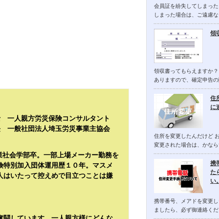
会員証を紛失してしまった
。
しまった場合は、ご遠慮な
領
領収書ってもらえますか？
ありますので、確定申告の
住
に
士 一人親方労災保険コンサルタント
長 一般社団法人埼玉労災事業主協会
住所を変更したんだけど 
変更された場合は、かなら
産業社会学部卒。一部上場メーカー勤務を
携
険特別加入団体運用歴１０年。マスメ
た
人はいたって控えめで目立つことは嫌
い
携帯番号、メアドを変更し
ましたら、必ず御連絡くだ
奮闘しています。一人親方様にどんな