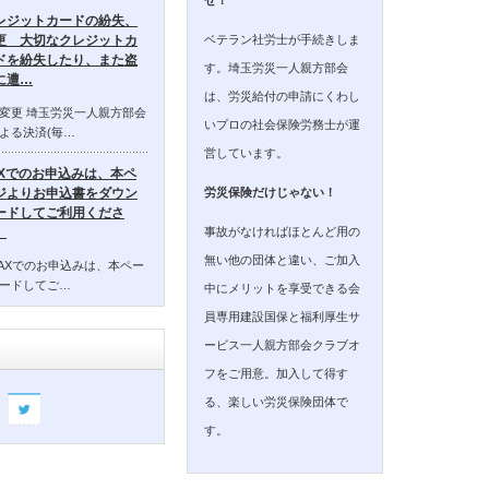
レジットカードの紛失、
ベテラン社労士が手続きしま
更 大切なクレジットカ
ドを紛失したり、また盗
す。埼玉労災一人親方部会
に遭…
は、労災給付の申請にくわし
変更 埼玉労災一人親方部会
いプロの社会保険労務士が運
よる決済(毎…
営しています。
AXでのお申込みは、本ペ
ジよりお申込書をダウン
労災保険だけじゃない！
ードしてご利用くださ
事故がなければほとんど用の
。
無い他の団体と違い、ご加入
AXでのお申込みは、本ペー
ードしてご…
中にメリットを享受できる会
員専用建設国保と福利厚生サ
ービス一人親方部会クラブオ
フをご用意。加入して得す
る、楽しい労災保険団体で
す。