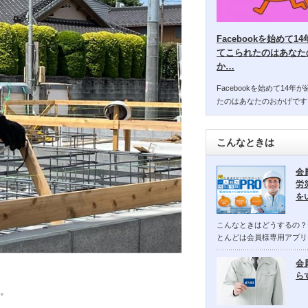
Facebookを始めて
てこられたのはあなた
か…
Facebookを始めて14
たのはあなたのおかげです
こんなときは
会
労
を
こんなときはどうするの？
とんどは会員様専用アプリ
会
ら
。