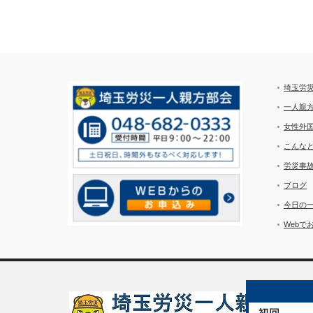
埼玉労
一人親
女性外
こんな
労災事
ブログ
今日の
Webで