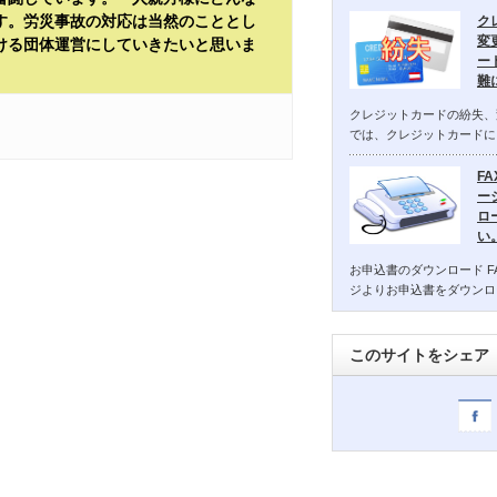
す。労災事故の対応は当然のこととし
ク
変
ける団体運営にしていきたいと思いま
ー
難
クレジットカードの紛失、
では、クレジットカードに
F
ー
ロ
い
お申込書のダウンロード F
ジよりお申込書をダウンロ
このサイトをシェア