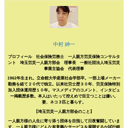
中村 紳一
プロフィール 社会保険労務士 一人親方労災保険コンサルタ
ント 埼玉労災一人親方部会 理事長 一般社団法人埼玉労災
事業主協会 代表理事
1962年生まれ。立命館大学産業社会学部卒。一部上場メーカー
勤務を経て２０代で独立。以来社労士歴３０年、労災保険特別
加入団体運用歴１０年。マスメディアのコメント、インタビュ
ー掲載歴多数。本人はいたって控えめで目立つことは嫌い。
妻、ネコ３匹と暮らす。
【埼玉労災一人親方部会のこと】
一人親方様の人生に寄り添う団体を目指して日夜奮闘していま
す。一人親方様にどんな有意義なサービスを展開するか試行錯