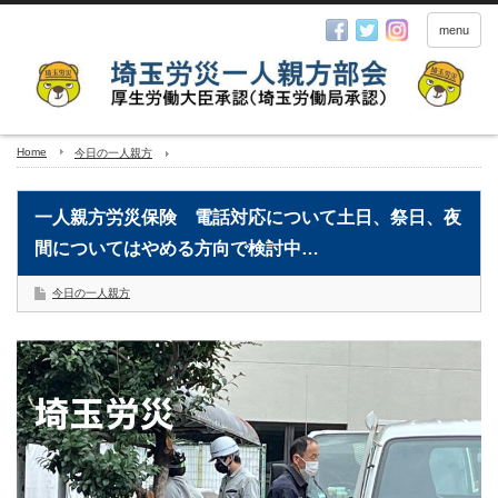
menu
Home
今日の一人親方
一人親方労災保険 電話対応について土日、祭日、夜
間についてはやめる方向で検討中…
今日の一人親方