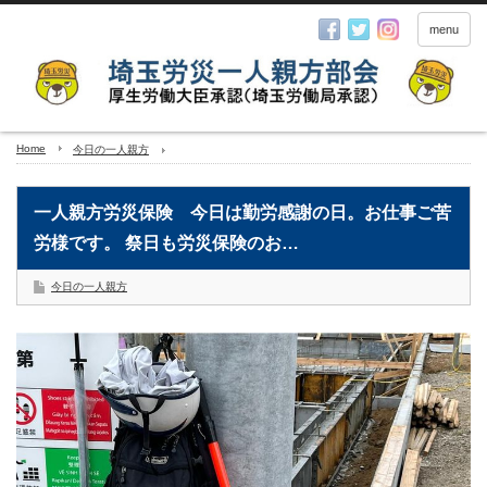
menu
Home
今日の一人親方
一人親方労災保険 今日は勤労感謝の日。お仕事ご苦
労様です。 祭日も労災保険のお…
今日の一人親方