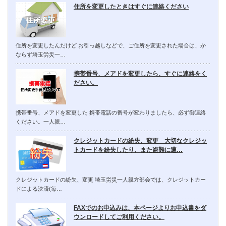
住所を変更したときはすぐに連絡ください
住所を変更したんだけど お引っ越しなどで、ご住所を変更された場合は、か
ならず埼玉労災一…
携帯番号、メアドを変更したら、すぐに連絡をく
ださい。
携帯番号、メアドを変更した 携帯電話の番号が変わりましたら、必ず御連絡
ください。一人親…
クレジットカードの紛失、変更 大切なクレジッ
トカードを紛失したり、また盗難に遭…
クレジットカードの紛失、変更 埼玉労災一人親方部会では、クレジットカー
ドによる決済(毎…
FAXでのお申込みは、本ページよりお申込書をダ
ウンロードしてご利用ください。