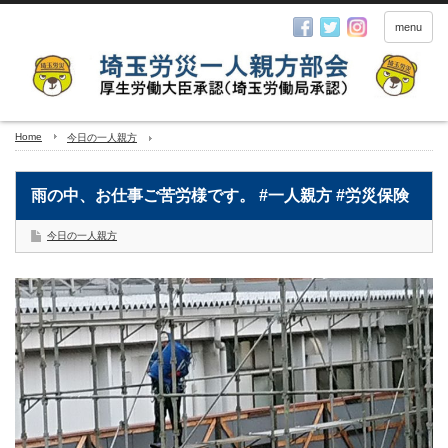
menu
Home
今日の一人親方
雨の中、お仕事ご苦労様です。 #一人親方 #労災保険
今日の一人親方