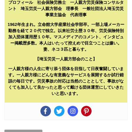
プロフィール 社会保険労務士 一人親方労災保険コンサルタ
ント 埼玉労災一人親方部会 理事長 一般社団法人埼玉労災
事業主協会 代表理事
1962年生まれ。立命館大学産業社会学部卒。一部上場メーカー
勤務を経て２０代で独立。以来社労士歴３０年、労災保険特別
加入団体運用歴１０年。マスメディアのコメント、インタビュ
ー掲載歴多数。本人はいたって控えめで目立つことは嫌い。
妻、ネコ３匹と暮らす。
【埼玉労災一人親方部会のこと】
一人親方様の人生に寄り添う団体を目指して日夜奮闘していま
す。一人親方様にどんな有意義なサービスを展開するか試行錯
誤の毎日です。労災事故の対応は当然のこととして、事故がな
くても加入して良かったと思って戴ける団体運営にしていきた
いと思います。