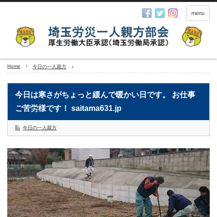
menu
Home
今日の一人親方
今日は寒さがちょっと緩んで暖かい日です。 お仕事
ご苦労様です！ saitama631.jp
今日の一人親方