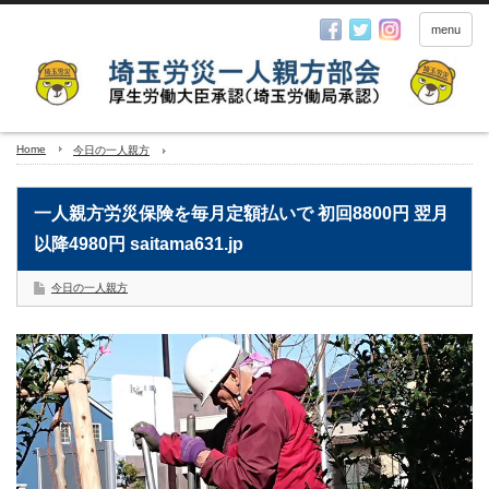
menu
Home
今日の一人親方
一人親方労災保険を毎月定額払いで 初回8800円 翌月
以降4980円 saitama631.jp
今日の一人親方