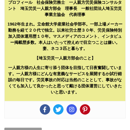
プロフィール 社会保険労務士 一人親方労災保険コンサルタ
ント 埼玉労災一人親方部会 理事長 一般社団法人埼玉労災
事業主協会 代表理事
1962年生まれ。立命館大学産業社会学部卒。一部上場メーカー
勤務を経て２０代で独立。以来社労士歴３０年、労災保険特別
加入団体運用歴１０年。マスメディアのコメント、インタビュ
ー掲載歴多数。本人はいたって控えめで目立つことは嫌い。
妻、ネコ３匹と暮らす。
【埼玉労災一人親方部会のこと】
一人親方様の人生に寄り添う団体を目指して日夜奮闘していま
す。一人親方様にどんな有意義なサービスを展開するか試行錯
誤の毎日です。労災事故の対応は当然のこととして、事故がな
くても加入して良かったと思って戴ける団体運営にしていきた
いと思います。