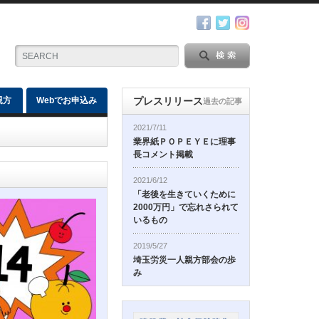
親方
Webでお申込み
プレスリリース
過去の記事
2021/7/11
業界紙ＰＯＰＥＹＥに理事
長コメント掲載
2021/6/12
「老後を生きていくために
2000万円」で忘れさられて
いるもの
2019/5/27
埼玉労災一人親方部会の歩
み