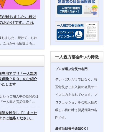
14年が経ちました。続け
のおかげです。これ
年が経ちました。続けてこられ
。これからも応援よろ…
一人親方部会5つの特徴
プロが選ぶ労災の名門
員専用アプリ「一人親方
災保険ＰＲＯ」のご紹介
早い・安いだけではなく、埼
いたします
玉労災はご加入後の会員サー
ビスに力を入れています。プ
というご加入中の疑問のほ
「一人親方労災保険Ｐ…
ロフェッショナルな職人様の
厳しい目に叶う労災保険の名
員証を紛失してしまった
門です。
すぐに連絡ください。
最短当日番号通知OK！