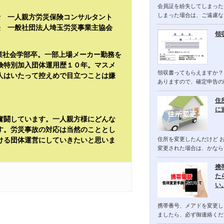
会員証を紛失してしまった
しまった場合は、ご遠慮な
士 一人親方労災保険コンサルタント
長 一般社団法人埼玉労災事業主協会
領
産業社会学部卒。一部上場メーカー勤務を
険特別加入団体運用歴１０年。マスメ
領収書ってもらえますか？
人はいたって控えめで目立つことは嫌
ありますので、確定申告の
住
に
奮闘しています。一人親方様にどんな
す。労災事故の対応は当然のこととし
ける団体運営にしていきたいと思いま
住所を変更したんだけど 
変更された場合は、かなら
携
た
い
携帯番号、メアドを変更し
ましたら、必ず御連絡くだ