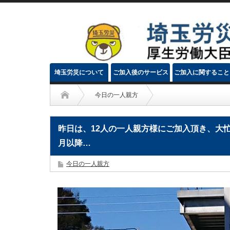
埼玉労災について
ご加入後のサービス
ご加入に関すること
今日の一人親方
昨日は、12人の一人親方様にご加入頂き、大忙
月以降…
今日の一人親方