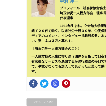
中村 紳一
プロフィール 社会保険労務
埼玉労災一人親方部会 理事
代表理事
1962年生まれ。立命館大学
経て２０代で独立。以来社労士歴３０年、労災保
ディアのコメント、インタビュー掲載歴多数。本
い。妻、ネコ３匹と暮らす。
【埼玉労災一人親方部会のこと】
一人親方様の人生に寄り添う団体を目指して日夜
有意義なサービスを展開するか試行錯誤の毎日で
て、事故がなくても加入して良かったと思って戴
す。
トップページに戻る