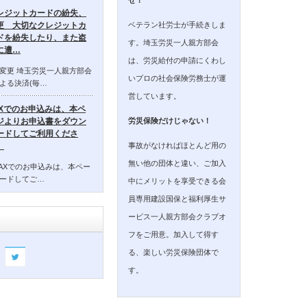
レジットカードの紛失、
ベテラン社労士が手続きしま
更 大切なクレジットカ
ドを紛失したり、また盗
す。埼玉労災一人親方部会
に遭…
は、労災給付の申請にくわし
変更 埼玉労災一人親方部会
いプロの社会保険労務士が運
よる決済(毎…
営しています。
AXでのお申込みは、本ペ
ジよりお申込書をダウン
労災保険だけじゃない！
ードしてご利用くださ
事故がなければほとんど用の
。
無い他の団体と違い、ご加入
AXでのお申込みは、本ペー
ードしてご…
中にメリットを享受できる会
員専用建設国保と福利厚生サ
ービス一人親方部会クラブオ
フをご用意。加入して得す
る、楽しい労災保険団体で
す。