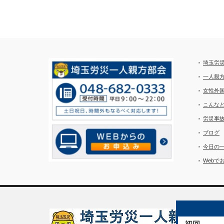
埼玉労
一人親
女性外
こんな
労災事
ブログ
今日の
Webで