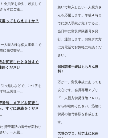
！ 会員証を紛失、毀損して
急いで加入したい一人親方さ
さらずにご連…
んを応援します。午後４時ま
収書ってもらえますか？
でに加入手続が完了すると、
当日中に労災保険番号を発
行、通知します。お急ぎの方
 一人親方様は個人事業主で
はお電話でお気軽に相談くだ
際に領収書が…
さい。
所を変更したときはすぐ
保険請求手続はもちろん無
連絡ください
料！
万が一、労災事故にあっても
お引っ越しなどで、ご住所を
安心です。会員専用アプリ
ず埼玉労災一…
「一人親方労災保険ＰＲＯ」
帯番号、メアドを変更し
から御連絡ください。迅速に
ら、すぐに連絡をくださ
。
労災の給付書類を作成しま
す。
た 携帯電話の番号が変わり
さい。一人親…
労災のプロ、社労士にお任
せ！