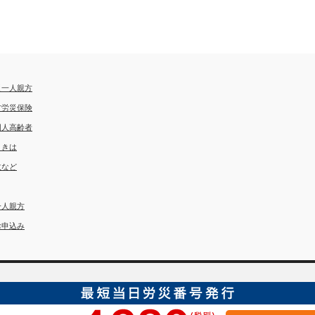
災一人親方
方労災保険
国人高齢者
ときは
故など
一人親方
お申込み
埼玉労災