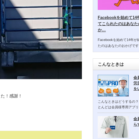
Facebookを始めて
てこられたのはあなた
か…
Facebookを始めて14
たのはあなたのおかげです
こんなときは
会
労
を
した！感謝！
こんなときはどうするの？
とんどは会員様専用アプリ
会
ら