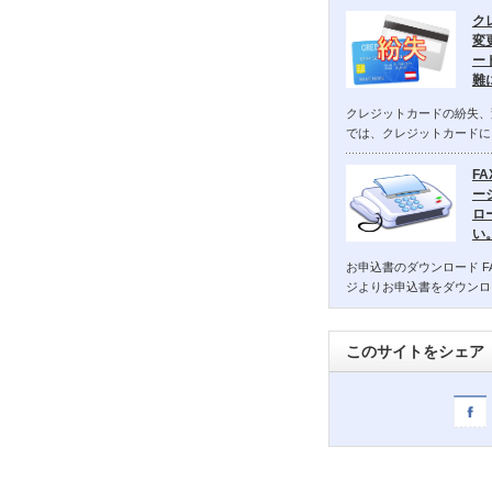
ク
変
ー
難
クレジットカードの紛失、
では、クレジットカードに
F
ー
ロ
い
お申込書のダウンロード F
ジよりお申込書をダウンロ
このサイトをシェア