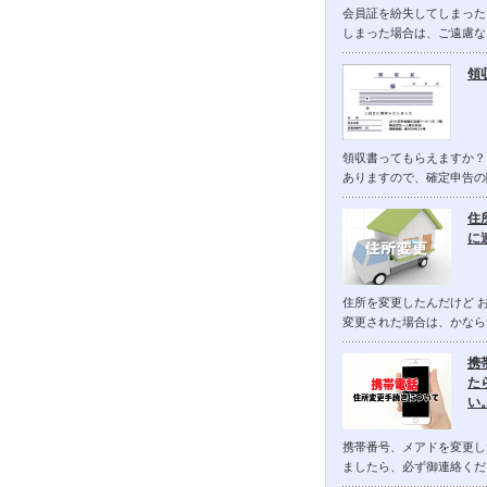
会員証を紛失してしまった
しまった場合は、ご遠慮な
領
領収書ってもらえますか？
ありますので、確定申告の
住
に
住所を変更したんだけど 
変更された場合は、かなら
携
た
い
携帯番号、メアドを変更し
ましたら、必ず御連絡くだ