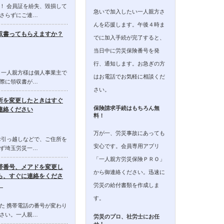
！ 会員証を紛失、毀損して
急いで加入したい一人親方さ
さらずにご連…
んを応援します。午後４時ま
収書ってもらえますか？
でに加入手続が完了すると、
当日中に労災保険番号を発
行、通知します。お急ぎの方
 一人親方様は個人事業主で
はお電話でお気軽に相談くだ
際に領収書が…
さい。
所を変更したときはすぐ
保険請求手続はもちろん無
連絡ください
料！
万が一、労災事故にあっても
お引っ越しなどで、ご住所を
安心です。会員専用アプリ
ず埼玉労災一…
「一人親方労災保険ＰＲＯ」
帯番号、メアドを変更し
から御連絡ください。迅速に
ら、すぐに連絡をくださ
。
労災の給付書類を作成しま
す。
た 携帯電話の番号が変わり
さい。一人親…
労災のプロ、社労士にお任
せ！