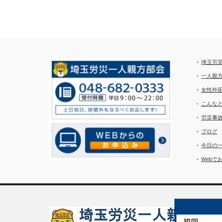
埼玉労
一人親
女性外
こんな
労災事
ブログ
今日の
Webで