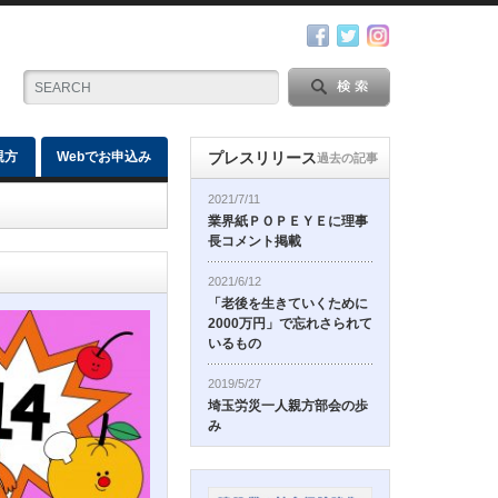
親方
Webでお申込み
プレスリリース
過去の記事
2021/7/11
業界紙ＰＯＰＥＹＥに理事
長コメント掲載
2021/6/12
「老後を生きていくために
2000万円」で忘れさられて
いるもの
2019/5/27
埼玉労災一人親方部会の歩
み