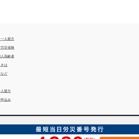
災一人親方
方労災保険
国人高齢者
ときは
故など
一人親方
お申込み
埼玉労災