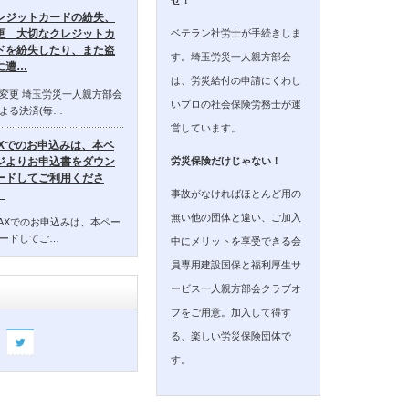
レジットカードの紛失、
ベテラン社労士が手続きしま
更 大切なクレジットカ
ドを紛失したり、また盗
す。埼玉労災一人親方部会
に遭…
は、労災給付の申請にくわし
変更 埼玉労災一人親方部会
いプロの社会保険労務士が運
よる決済(毎…
営しています。
AXでのお申込みは、本ペ
ジよりお申込書をダウン
労災保険だけじゃない！
ードしてご利用くださ
事故がなければほとんど用の
。
無い他の団体と違い、ご加入
AXでのお申込みは、本ペー
ードしてご…
中にメリットを享受できる会
員専用建設国保と福利厚生サ
ービス一人親方部会クラブオ
フをご用意。加入して得す
る、楽しい労災保険団体で
す。