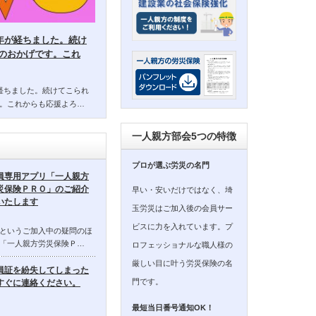
14年が経ちました。続け
のおかげです。これ
年が経ちました。続けてこられ
。これからも応援よろ…
一人親方部会5つの特徴
プロが選ぶ労災の名門
員専用アプリ「一人親方
災保険ＰＲＯ」のご紹介
早い・安いだけではなく、埼
いたします
玉労災はご加入後の会員サー
ビスに力を入れています。プ
というご加入中の疑問のほ
「一人親方労災保険Ｐ…
ロフェッショナルな職人様の
厳しい目に叶う労災保険の名
員証を紛失してしまった
門です。
すぐに連絡ください。
最短当日番号通知OK！