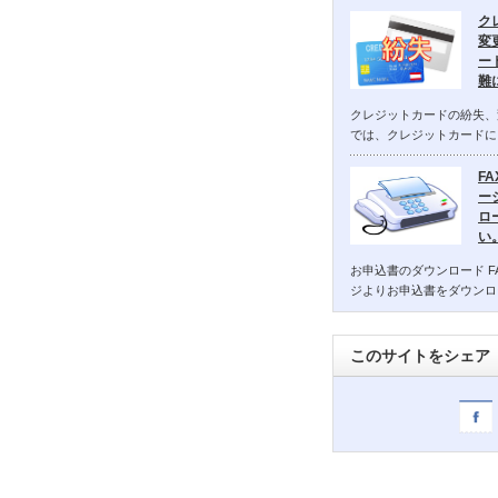
ク
変
ー
難
クレジットカードの紛失、
では、クレジットカードに
F
ー
ロ
い
お申込書のダウンロード F
ジよりお申込書をダウンロ
このサイトをシェア