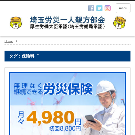
menu
Home
タグ：保険料゜